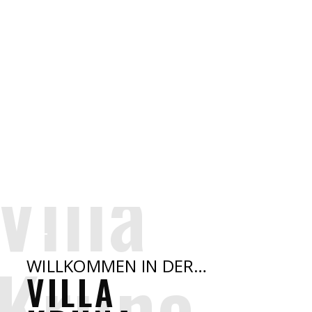
Villa
Kruna
WILLKOMMEN IN DER…
VILLA